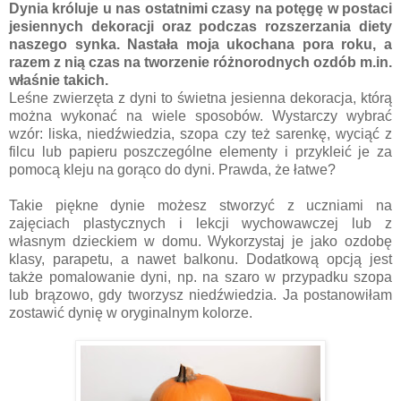
Dynia króluje u nas ostatnimi czasy na potęgę w postaci
jesiennych dekoracji oraz podczas rozszerzania diety
naszego synka. Nastała moja ukochana pora roku, a
razem z nią czas na tworzenie różnorodnych ozdób m.in.
właśnie takich.
Leśne zwierzęta z dyni to świetna jesienna dekoracja, którą
można wykonać na wiele sposobów. Wystarczy wybrać
wzór: liska, niedźwiedzia, szopa czy też sarenkę, wyciąć z
filcu lub papieru poszczególne elementy i przykleić je za
pomocą kleju na gorąco do dyni. Prawda, że łatwe?
Takie piękne dynie możesz stworzyć z uczniami na
zajęciach plastycznych i lekcji wychowawczej lub z
własnym dzieckiem w domu. Wykorzystaj je jako ozdobę
klasy, parapetu, a nawet balkonu. Dodatkową opcją jest
także pomalowanie dyni, np. na szaro w przypadku szopa
lub brązowo, gdy tworzysz niedźwiedzia. Ja postanowiłam
zostawić dynię w oryginalnym kolorze.