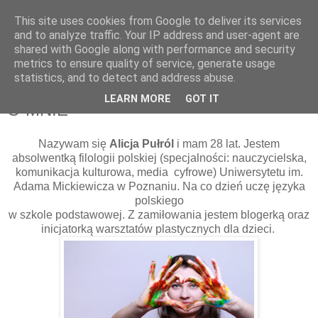
This site uses cookies from Google to deliver its services
Zakochana w sztuce
and to analyze traffic. Your IP address and user-agent are
shared with Google along with performance and security
metrics to ensure quality of service, generate usage
Kreatywny blog z ogromną bazą pomysłów DIY i nie tylko.
statistics, and to detect and address abuse.
LEARN MORE
GOT IT
O MNIE
Nazywam się
Alicja Pułról
i mam 28 lat. Jestem
absolwentką filologii polskiej
(specjalności:
nauczycielska,
komunikacja kulturowa, media cyfrowe) Uniwersytetu im.
Adama Mickiewicza w Poznaniu. Na co dzień uczę języka
polskiego
w szkole podstawowej.
Z zamiłowania jestem
blogerką
oraz
inicjatorką warsztatów plastycznych
dla dzieci.