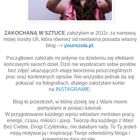
ZAKOCHANĄ W SZTUCE
założyłam w 2011r. za namową
mojej siostry Uli, która również od niedawna posiada własny
blog -->
yourszula.pl
.
Początkowo zależało mi jedynie na dzieleniu się efektami
końcowymi swoich dzieł. Dziś nie wyobrażam sobie postów
bez zdjęć ukazujących etapy tworzenia poszczególnych
prac oraz konkretnych opisów. Nie wszystko jednak da się
pokazać na fotografiach, dlatego założyłam konto
na
INSTAGRAMIE
.
Blog to przestrzeń, w której dzielę się z Wami moimi
pomysłami w postaci tutoriali.
W przygotowanie każdego wpisu wkładam mnóstwo pracy,
energii, czasu, miłości i pasji. Tworzę dla każdego z Was!
Bez Ciebie, Drogi Czytelniku, nie dałabym rady. To Ty jesteś
moją motywacją i inspiracją! Twoje odwiedziny bloga i
komentarze dają mi siłę.