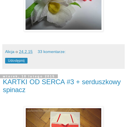
Alicja
o
24.2.15
33 komentarze:
Udostępnij
wtorek, 10 lutego 2015
KARTKI OD SERCA #3 + serduszkowy
spinacz