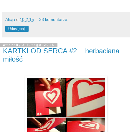
Alicja
o
10.2.15
33 komentarze:
Udostępnij
wtorek, 3 lutego 2015
KARTKI OD SERCA #2 + herbaciana
miłość