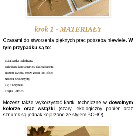
krok 1 - MATERIAŁY
Czasami do stworzenia pięknych prac potrzeba niewiele.
W
tym przypadku są to:
- biała kartka techniczna;
- techniczna kartka papieru ekologicznego;
- suszone kwiaty, trawy, zboża lub liście;
- sznurek dekoracyjny,
- klej i nożyczki,
- linijka i ołówek.
Możesz także wykorzystać kartki techniczne w
dowolnym
kolorze oraz wstążki
(szary, ekologiczny papier oraz
sznurek są jednak kojarzone ze stylem BOHO).