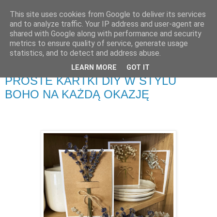
This site uses cookies from Google to deliver its services
Zakochana w sztuce
and to analyze traffic. Your IP address and user-agent are
shared with Google along with performance and security
metrics to ensure quality of service, generate usage
Kreatywny blog z ogromną bazą pomysłów DIY i nie tylko.
statistics, and to detect and address abuse.
LEARN MORE
GOT IT
wtorek, 12 października 2021
PROSTE KARTKI DIY W STYLU
BOHO NA KAŻDĄ OKAZJĘ