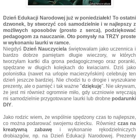
Dzień Edukacji Narodowej już w poniedziałek! To ostatni
dzwonek, by stworzyć coś samodzielnie i w najlepszy z
możliwych sposobów (prosto z serca), podziękować
pedagogom za nauczanie. Oto pomysły na TRZY proste
w wykonaniu laurki w ramce.
Niegdyś
Dzień Nauczyciela
świętowałam jako uczennica i
bardzo dobrze pamiętam długie wieczory, w których
tworzyłam kartki dla grona pedagogicznego oraz poranki,
spędzane w długich kolejkach do kwiaciarni. Dziś jako
polonistka (nawet na urlopie macierzyńskim) celebruję ten
dzień jeszcze bardziej. Nie chodzi tu o drogie i wyszukane
prezenty, ale o pamięć i tak ważne "
dziękuję
". Nie ukrywam,
że jest mi również ogromnie miło, gdy uczniowie wręczają
mi samodzielnie przygotowane laurki lub drobne
podarunki
DIY
.
Jako rodzic wiem, że wspólnie spędzony czas to najlepsze,
co można podarować swojemu dziecku. Również
czas na
kreatywną zabawę
i wykonanie rękodzielniczych
drobiazgów, np. na Dzień Edukacji Narodowej. Prezenty