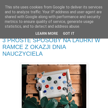
This site uses cookies from Google to deliver its services
Zakochana w sztuce
and to analyze traffic. Your IP address and user-agent are
shared with Google along with performance and security
metrics to ensure quality of service, generate usage
Kreatywny blog z ogromną bazą pomysłów DIY i nie tylko.
statistics, and to detect and address abuse.
LEARN MORE
GOT IT
sobota, 12 października 2019
3 PROSTE SPOSOBY NA LAURKI W
RAMCE Z OKAZJI DNIA
NAUCZYCIELA