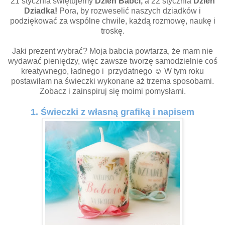
21 stycznia świętujemy
Dzień Babci,
a 22 stycznia
Dzień
Dziadka!
Pora, by rozweselić naszych dziadków i
podziękować za wspólne chwile, każdą rozmowę, naukę i
troskę.
Jaki prezent wybrać? Moja babcia powtarza, że mam nie
wydawać pieniędzy, więc zawsze tworzę samodzielnie coś
kreatywnego, ładnego i przydatnego ☺ W tym roku
postawiłam na świeczki wykonane aż trzema sposobami.
Zobacz i zainspiruj się moimi pomysłami.
1. Świeczki z własną grafiką i napisem