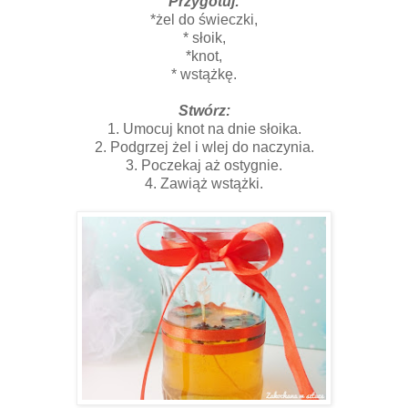
Przygotuj:
*żel do świeczki,
* słoik,
*knot,
* wstążkę.
Stwórz:
1. Umocuj knot na dnie słoika.
2. Podgrzej żel i wlej do naczynia.
3. Poczekaj aż ostygnie.
4. Zawiąż wstążki.