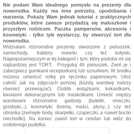
Nie podam Wam idealnego pomysłu na prezenty dla
noworodka. Każdy ma inne potrzeby, upodobania i
marzenia. Pokażę Wam jednak tutorial z praktycznych
produktów, które zawsze przydadzą się maluszkowi i
przyszłym rodzicom. Paczka pampersów, akcesoria i
kosmetyki - tylko tyle wystarczy, by stworzyć tort dla
noworodka.
Widziałam różnorodne prezenty stworzone z pieluszek:
samochody, traktory, rowerki czy też kołyski.
Najpopularniejszym w tej kategorii i tym, który podoba mi się
najbardziej jest TORT. Przygotuj 46 pieluszek. Zwiń je i
zabezpiecz gumkami recepturkamj lub sznurkiem. W środku
możesz umieścić rolkę po ręczniku papierowym. Ułoż
całość jak na zdjęciach poniżej (każdą warstwę należy
również przewiązać). Ozdób wstążkami, kokardkami,
kwiatami dekoracyjnymi lub maskotkami. Umieść między
warstwami różnorodne gadżety (butelki, smoczki,
grzebyki...), kosmetyki (kremy, maści, płyny...) czy też
ubranka (zwinięte body, skarpetki, czapeczki, a nawet buciki
niechodki). Na koniec zawiń tort w celofan lub włóż do
ozdobnego pudełka.