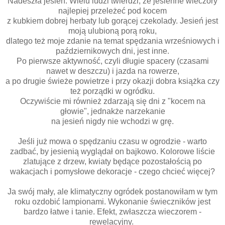
Nadeszła jesień. Wielu ludzi twierdzi, że jesienne wieczory
najlepiej przeleżeć pod kocem
z kubkiem dobrej herbaty lub gorącej czekolady. Jesień jest
moją ulubioną porą roku,
dlatego też moje zdanie na temat spędzania wrześniowych i
październikowych dni, jest inne.
Po pierwsze aktywność, czyli długie spacery (czasami
nawet w deszczu) i jazda na rowerze,
a po drugie świeże powietrze i przy okazji dobra książka czy
też porządki w ogródku.
Oczywiście mi również zdarzają się dni z "kocem na
głowie", jednakże narzekanie
na jesień nigdy nie wchodzi w grę.
Jeśli już mowa o spędzaniu czasu w ogrodzie - warto
zadbać, by jesienią wyglądał on bajkowo. Kolorowe liście
zlatujące z drzew, kwiaty będące pozostałością po
wakacjach i pomysłowe dekoracje - czego chcieć więcej?
Ja swój mały, ale klimatyczny ogródek postanowiłam w tym
roku ozdobić lampionami. Wykonanie świeczników jest
bardzo łatwe i tanie. Efekt, zwłaszcza wieczorem -
rewelacyjny.