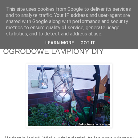
This site uses cookies from Google to deliver its services
Zakochana w sztuce
and to analyze traffic. Your IP address and user-agent are
shared with Google along with performance and security
metrics to ensure quality of service, generate usage
Kreatywny blog z ogromną bazą pomysłów DIY i nie tylko.
statistics, and to detect and address abuse.
LEARN MORE
GOT IT
wtorek, 8 września 2015
OGRODOWE LAMPIONY DIY