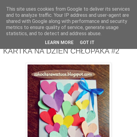
This site uses cookies from Google to deliver its services
Zakochana w sztuce
and to analyze traffic. Your IP address and user-agent are
shared with Google along with performance and security
metrics to ensure quality of service, generate usage
Kreatywny blog z ogromną bazą pomysłów DIY i nie tylko.
statistics, and to detect and address abuse.
LEARN MORE
GOT IT
wtorek, 23 września 2014
KARTKA NA DZIEŃ CHŁOPAKA #2