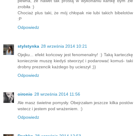
pewna, że nawet tak prostą w wykonaniu kartkę bym źle
zrobiła :)
Chociaż plus taki, że mój chłopak nie lubi takich bibelotów
:P
Odpowiedz
stylstynka
28 września 2014 10:21
Ojejku... efekt końcowy jest fenomenalny! :) Taką karteczkę
koniecznie muszę kiedyś stworzyć i podarować komuś- taki
drobny prezencik każdego by ucieszył ;))
Odpowiedz
oironio
28 września 2014 11:56
Ale masz świetne pomysły. Obejrzałam jeszcze kilka postów
wstecz i jestem pod wrażeniem. :)
Odpowiedz