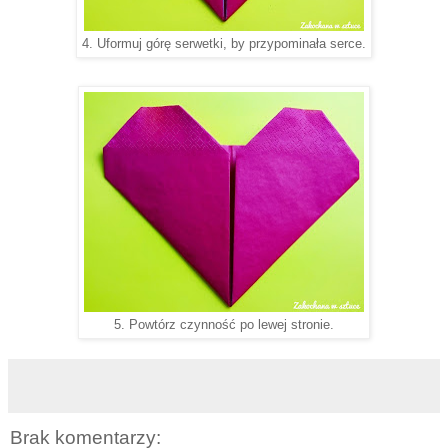
4. Uformuj górę serwetki, by przypominała serce.
5. Powtórz czynność po lewej stronie.
Brak komentarzy: