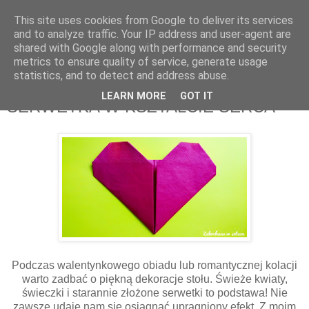
This site uses cookies from Google to deliver its services
Zakochana w sztuce
and to analyze traffic. Your IP address and user-agent are
shared with Google along with performance and security
metrics to ensure quality of service, generate usage
Kreatywny blog z ogromną bazą pomysłów DIY i nie tylko.
statistics, and to detect and address abuse.
LEARN MORE
GOT IT
SERWETKA W KSZTAŁCIE SERCA
Podczas walentynkowego obiadu lub romantycznej kolacji
warto zadbać o piękną dekoracje stołu. Świeże kwiaty,
świeczki i starannie złożone serwetki to podstawa! Nie
zawsze udaje nam się osiągnąć upragniony efekt. Z moim