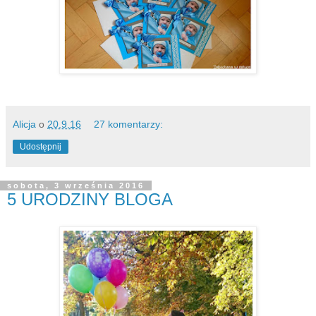
Alicja
o
20.9.16
27 komentarzy:
Udostępnij
sobota, 3 września 2016
5 URODZINY BLOGA