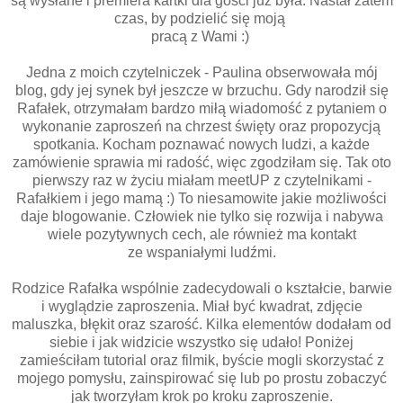
są wysłane i premiera kartki dla gości już była. Nastał zatem
czas, by podzielić się moją
pracą z Wami :)
Jedna z moich czytelniczek - Paulina obserwowała mój
blog, gdy jej synek był jeszcze w brzuchu. Gdy narodził się
Rafałek, otrzymałam bardzo miłą wiadomość z pytaniem o
wykonanie zaproszeń na chrzest święty oraz propozycją
spotkania. Kocham poznawać nowych ludzi, a każde
zamówienie sprawia mi radość, więc zgodziłam się. Tak oto
pierwszy raz w życiu miałam meetUP z czytelnikami -
Rafałkiem i jego mamą :) To niesamowite jakie możliwości
daje blogowanie. Człowiek nie tylko się rozwija i nabywa
wiele pozytywnych cech, ale również ma kontakt
ze wspaniałymi ludźmi.
Rodzice Rafałka wspólnie zadecydowali o kształcie, barwie
i wyglądzie zaproszenia. Miał być kwadrat, zdjęcie
maluszka, błękit oraz szarość. Kilka elementów dodałam od
siebie i jak widzicie wszystko się udało! Poniżej
zamieściłam tutorial oraz filmik, byście mogli skorzystać z
mojego pomysłu, zainspirować się lub po prostu zobaczyć
jak tworzyłam krok po kroku zaproszenie.