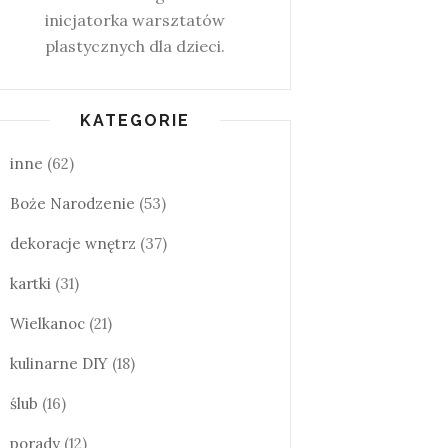
inicjatorka warsztatów
plastycznych dla dzieci.
KATEGORIE
inne
(62)
Boże Narodzenie
(53)
dekoracje wnętrz
(37)
kartki
(31)
Wielkanoc
(21)
kulinarne DIY
(18)
ślub
(16)
porady
(12)