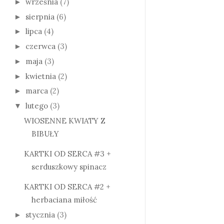
września
(7)
►
sierpnia
(6)
►
lipca
(4)
►
czerwca
(3)
►
maja
(3)
►
kwietnia
(2)
►
marca
(2)
►
lutego
(3)
▼
WIOSENNE KWIATY Z
BIBUŁY
KARTKI OD SERCA #3 +
serduszkowy spinacz
KARTKI OD SERCA #2 +
herbaciana miłość
stycznia
(3)
►