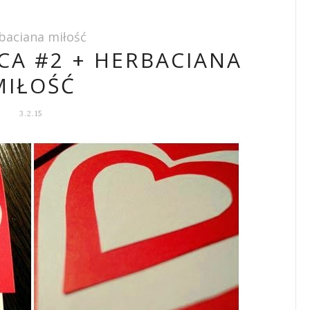
baciana miłość
CA #2 + HERBACIANA
MIŁOŚĆ
3.2.15