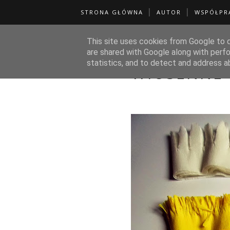
Zakochana w sztuce
STRONA GŁÓWNA
AUTOR
WSPÓŁPR
Kreatywny blog z ogromną bazą pomysłów DIY i nie tylko.
This site uses cookies from Google to de
are shared with Google along with perfo
statistics, and to detect and address a
WIOSENNE 