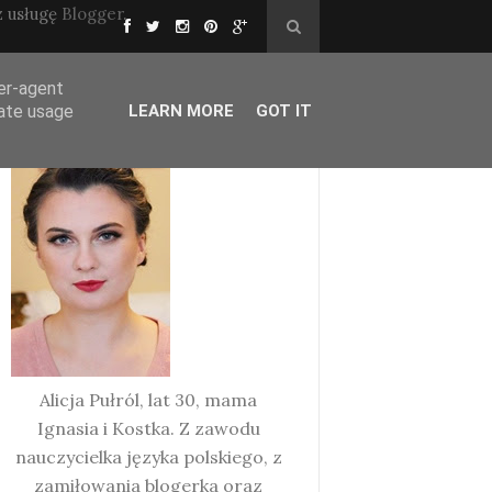
z usługę
Blogger
.
ser-agent
rate usage
LEARN MORE
GOT IT
O MNIE
Alicja Pułról, lat 30, mama
Ignasia i Kostka. Z zawodu
nauczycielka języka polskiego, z
zamiłowania blogerka oraz