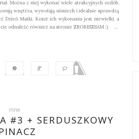
riał. Można z niej wykonać wiele atrakcyjnych ozdób,
korują wnętrza, wywołają uśmiech i idealnie sprawdzą
ż Dzień Matki. Koszt ich wykonania jest niewielki, a
żecie odnaleźć również na stronie ZROBISZSAM :) ...
inne
CA #3 + SERDUSZKOWY
PINACZ