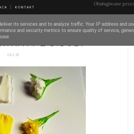
Obsługiwane prze
ACA
KONTAKT
liver its services and to analyze traffic. Your IP address and u
rmance and security metrics to ensure quality of service, gene
bibuła
buse.
KWIATY Z BIBUŁY
24.2.15