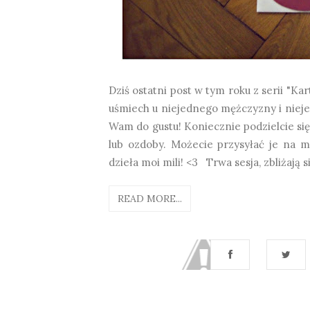
Dziś ostatni post w tym roku z serii "Ka
uśmiech u niejednego mężczyzny i niejedn
Wam do gustu! Koniecznie podzielcie s
lub ozdoby. Możecie przysyłać je na 
dzieła moi mili! <3 Trwa sesja, zbliżają si
READ MORE...