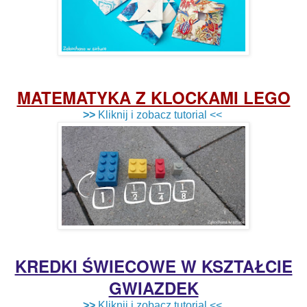
MATEMATYKA Z KLOCKAMI LEGO
>>
Kliknij i zobacz tutorial <<
KREDKI ŚWIECOWE W KSZTAŁCIE
GWIAZDEK
>>
Kliknij i zobacz tutorial <<