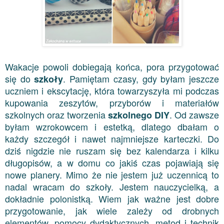
Wakacje powoli dobiegają końca, pora przygotować
się do
. Pamiętam czasy, gdy byłam jeszcze
szkoły
uczniem i ekscytację, która towarzyszyła mi podczas
kupowania zeszytów, przyborów i materiałów
szkolnych oraz tworzenia
. Od zawsze
szkolnego DIY
byłam wzrokowcem i estetką, dlatego dbałam o
każdy szczegół i nawet najmniejsze karteczki. Do
dziś nigdzie nie ruszam się bez kalendarza i kilku
długopisów, a w domu co jakiś czas pojawiają się
nowe planery. Mimo że nie jestem już uczennicą to
nadal wracam do szkoły. Jestem nauczycielką, a
dokładnie polonistką. Wiem jak ważne jest dobre
przygotowanie, jak wiele zależy od drobnych
elementów, pomocy dydaktycznych, metod i technik