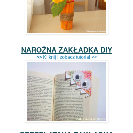
NAROŻNA ZAKŁADKA DIY
>>
Kliknij i zobacz tutorial <<