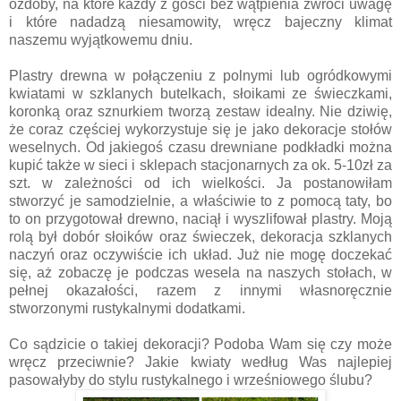
ozdoby, na które każdy z gości bez wątpienia zwróci uwagę
i które nadadzą niesamowity, wręcz bajeczny klimat
naszemu wyjątkowemu dniu.
Plastry drewna w połączeniu z polnymi lub ogródkowymi
kwiatami w szklanych butelkach, słoikami ze świeczkami,
koronką oraz sznurkiem tworzą zestaw idealny. Nie dziwię,
że coraz częściej wykorzystuje się je jako dekoracje stołów
weselnych. Od jakiegoś czasu drewniane podkładki można
kupić także w sieci i sklepach stacjonarnych za ok. 5-10zł za
szt. w zależności od ich wielkości. Ja postanowiłam
stworzyć je samodzielnie, a właściwie to z pomocą taty, bo
to on przygotował drewno, naciął i wyszlifował plastry. Moją
rolą był dobór słoików oraz świeczek, dekoracja szklanych
naczyń oraz oczywiście ich układ. Już nie mogę doczekać
się, aż zobaczę je podczas wesela na naszych stołach, w
pełnej okazałości, razem z innymi własnoręcznie
stworzonymi rustykalnymi dodatkami.
Co sądzicie o takiej dekoracji? Podoba Wam się czy może
wręcz przeciwnie? Jakie kwiaty według Was najlepiej
pasowałyby do stylu rustykalnego i wrześniowego ślubu?