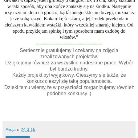
kawałki wstążki, jeden grubszy o długości ok 15 cm, który składam
w taki sposób, aby oba końce znalazły się na środku. Następnie
przy użyciu kleju na gorąco, bądź innego sklejam brzegi, można też
je ze sobą zszyć. Kokardkę ściskam, a jej środek przekładam
cieńszym kawałkiem wstążki, który wcześniej smaruję klejem. Od
spodu przyklejam spinkę i tym sposobem mam ozdobę do
włosów."
------------------------------------
Serdecznie gratulujemy i czekamy na zdjęcia
zrealizowanych projektów.
Dziękujemy również za wszystkie nadesłane prace. Wybór
był bardzo trudny.
Każdy projekt był wyjątkowy. Cieszymy się także, że
konkurs cieszył się taką popularnością.
Dzięki temu wiemy,że w przyszłości zorganizujemy również
podobne konkursy :)
Alicja
o
24.3.15