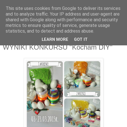
This site uses cookies from Google to deliver its services
Zakochana w sztuce
and to analyze traffic. Your IP address and user-agent are
shared with Google along with performance and security
metrics to ensure quality of service, generate usage
Kreatywny blog z ogromną bazą pomysłów DIY i nie tylko.
statistics, and to detect and address abuse.
LEARN MORE
GOT IT
wtorek, 24 marca 2015
WYNIKI KONKURSU "Kocham DIY"