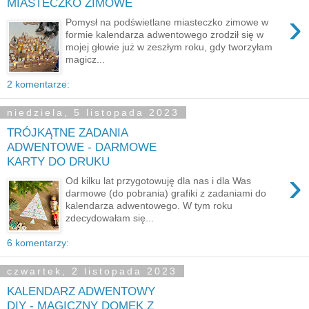
MIASTECZKO ZIMOWE
›
Pomysł na podświetlane miasteczko zimowe w
formie kalendarza adwentowego zrodził się w
mojej głowie już w zeszłym roku, gdy tworzyłam
magicz...
2 komentarze:
niedziela, 5 listopada 2023
TRÓJKĄTNE ZADANIA
ADWENTOWE - DARMOWE
KARTY DO DRUKU
›
Od kilku lat przygotowuję dla nas i dla Was
darmowe (do pobrania) grafiki z zadaniami do
kalendarza adwentowego. W tym roku
zdecydowałam się...
6 komentarzy:
czwartek, 2 listopada 2023
KALENDARZ ADWENTOWY
DIY - MAGICZNY DOMEK Z